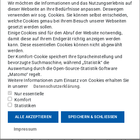
Wir möchten die Informationen und das Nutzungserlebnis auf
erhalten dazu das Modell und gegebenenfalls eine
dieser Webseite an Ihre Bedürfnisse anpassen. Deswegen
angepasste Beschreibung der Teilkompetenzen (z.B. „Es
verwenden wir sog. Cookies. Sie können selbst entscheiden,
welche Cookies genau bei Ihrem Besuch unserer Webseiten
fällt mir leicht, eine Fragestellung zu entwickeln“). Durch
gesetzt werden sollen.
die Beschäftigung mit dem Modell und die Beschreibung
Einige Cookies sind für den Abruf der Website notwendig,
damit diese auf Ihrem Endgerät richtig anzeigen werden
der Niveau-Stufen erhalten die Studierenden gleichzeitig
kann. Diese essentiellen Cookies können nicht abgewählt
eine klarere Vorstellung von den Anforderungen an
werden.
experimentelles Arbeiten. Nach dem Ausfüllen der
Der Komfort-Cookie speichert Ihre Spracheinstellung und
bevorzugte Suchmaschine, während „Statistik“ die
Analysespinne sollten die Lehrenden den Studierenden
Auswertung durch die Open-Source-Statistik-Software
Gelegenheit geben, über das Ergebnis zu reflektieren und
„Matomo“ regelt.
sich bei Bedarf dazu auszutauschen.
Weitere Informationen zum Einsatz von Cookies erhalten Sie
in unserer
Datenschutzerklärung
.
Lehrende sollten darüber hinaus deutlich machen, warum
Nur essentielle
sie das Analyseinstrument einsetzen und was die
Komfort
Statistiken
Studierenden gegebenenfalls tun können, um Lücken zu
füllen.
ALLE AKZEPTIEREN
SPEICHERN & SCHLIESSEN
Lehrende können das Niveau, auf dem sich die
Impressum
Studierenden in Bezug auf die Teilkompetenzen befinden,