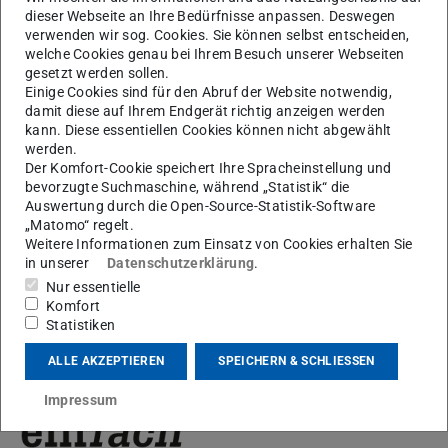
Digitalisierung
dieser Webseite an Ihre Bedürfnisse anpassen. Deswegen
verwenden wir sog. Cookies. Sie können selbst entscheiden,
welche Cookies genau bei Ihrem Besuch unserer Webseiten
gesetzt werden sollen.
Artikel zum Thema
Einige Cookies sind für den Abruf der Website notwendig,
damit diese auf Ihrem Endgerät richtig anzeigen werden
Digitale Diskussionen erfolgreich mit Netiquette gestalten
kann. Diese essentiellen Cookies können nicht abgewählt
06.02.2025
werden.
Der Komfort-Cookie speichert Ihre Spracheinstellung und
bevorzugte Suchmaschine, während „Statistik“ die
Wikis wirkungsvoll einsetzen: Tipps für die Lehre mit Moodle
Auswertung durch die Open-Source-Statistik-Software
„Matomo“ regelt.
01.02.2025
Weitere Informationen zum Einsatz von Cookies erhalten Sie
in unserer
Datenschutzerklärung
.
Nur essentielle
Komfort
Statistiken
KONTAKT
ALLE AKZEPTIEREN
SPEICHERN & SCHLIESSEN
Impressum