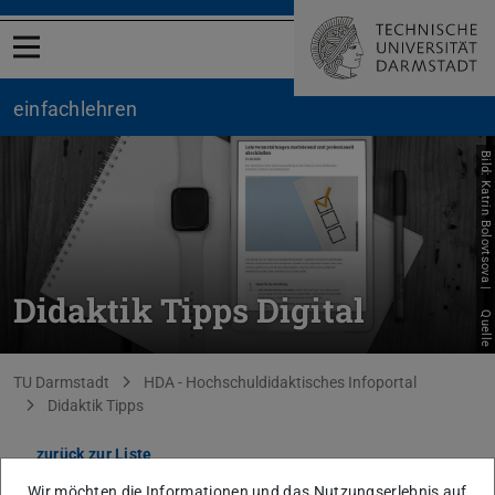
Menü öffnen
einfachlehren
Bild: Katrin Bolovtsova |
Didaktik Tipps Digital
Quelle
Sie befinden sich hier:
TU Darmstadt
HDA - Hochschuldidaktisches Infoportal
Didaktik Tipps
zurück zur Liste
Wir möchten die Informationen und das Nutzungserlebnis auf