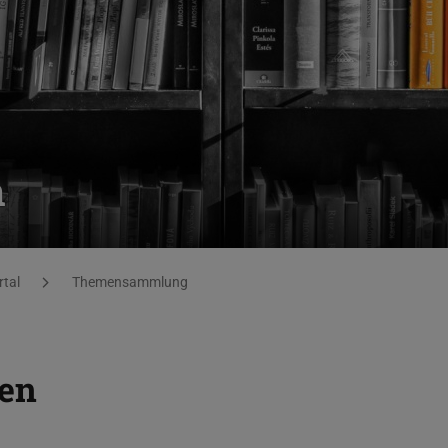
n
rtal
Themensammlung
ten