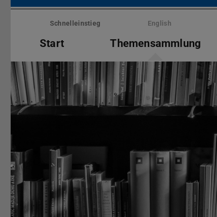
Menü
überspringen
Schnelleinstieg
English
Start
Themensammlung