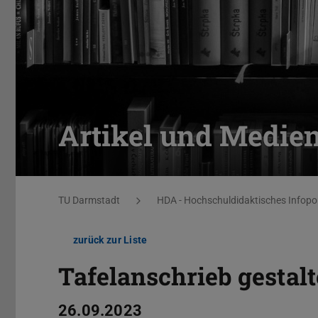
Artikel und Medie
Sie befinden sich hier:
TU Darmstadt
HDA - Hochschuldidaktisches Infopo
zurück zur Liste
Tafelanschrieb gestal
26.09.2023