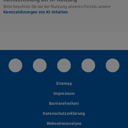
Bitte beachten Sie bei der Nutzung unseres Portals unsere
Kennzeichnungen von KI-Inhalten
LinkedIn-Seite der TU Darmstadt
Instagram-Kanal der TU Darmstad
Bluesky-Kanal der TU D
Facebook-Seite
YouTu
Sitemap
Impressum
Barrierefreiheit
Datenschutzerklärung
Webseitenanalyse