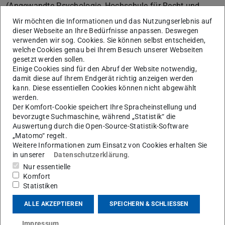
(Angewandte Psychologie, Hochschule für Recht und
Wirtschaft Berlin) mit Dr. Annette Glathe
Wir möchten die Informationen und das Nutzungserlebnis auf
dieser Webseite an Ihre Bedürfnisse anpassen. Deswegen
(Hochschuldidaktische Arbeitsstelle, TU Darmstadt).
verwenden wir sog. Cookies. Sie können selbst entscheiden,
welche Cookies genau bei Ihrem Besuch unserer Webseiten
gesetzt werden sollen.
Einige Cookies sind für den Abruf der Website notwendig,
damit diese auf Ihrem Endgerät richtig anzeigen werden
kann. Diese essentiellen Cookies können nicht abgewählt
werden.
Der Komfort-Cookie speichert Ihre Spracheinstellung und
bevorzugte Suchmaschine, während „Statistik“ die
Auswertung durch die Open-Source-Statistik-Software
„Matomo“ regelt.
Weitere Informationen zum Einsatz von Cookies erhalten Sie
in unserer
Datenschutzerklärung
.
Nur essentielle
Komfort
Statistiken
ALLE AKZEPTIEREN
SPEICHERN & SCHLIESSEN
KONTAKT
Impressum