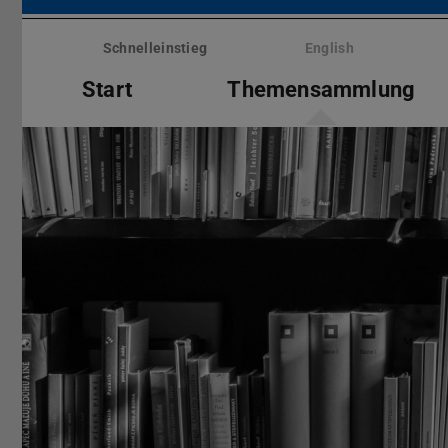
Menü
überspringen
Schnelleinstieg
English
Start
Themensammlung