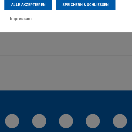
ALLE AKZEPTIEREN
SPEICHERN & SCHLIESSEN
Impressum
LinkedIn-Seite der TU Darmstadt
Instagram-Kanal der TU 
Bluesky-Kanal de
Facebook-
You