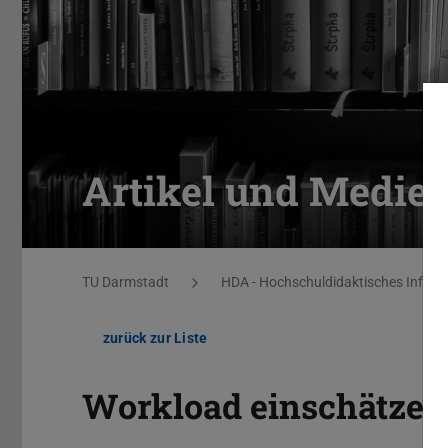
Artikel und Medie
Sie befinden sich hier:
TU Darmstadt
HDA - Hochschuldidaktisches Infopo
zurück zur Liste
Workload einschätzen