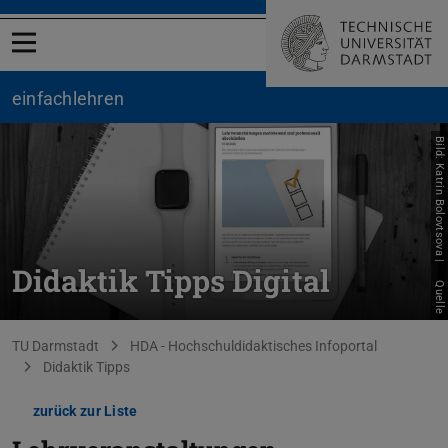
Menü öffnen
einfachlehren
Bild: Katrin Bolovtsova |
Didaktik Tipps Digital
Quelle
Sie befinden sich hier:
TU Darmstadt
HDA - Hochschuldidaktisches Infoportal
Didaktik Tipps
zurück zur Liste