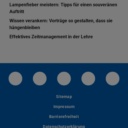
Lampenfieber meistern: Tipps für einen souveränen
Auftritt
Wissen verankern: Vorträge so gestalten, dass sie
hängenbleiben
Effektives Zeitmanagement in der Lehre
LinkedIn-Seite der TU Darmstadt
Instagram-Kanal der TU Darmstad
Bluesky-Kanal der TU D
Facebook-Seite
YouTu
Sitemap
Impressum
Barrierefreiheit
Datenschutzerklärung