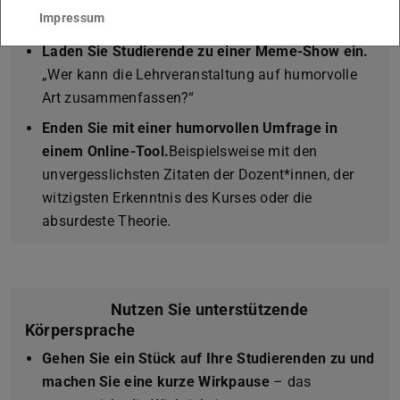
Impressum
anderen nicht aufwecken.“
Laden Sie Studierende zu einer Meme-Show ein.
„Wer kann die Lehrveranstaltung auf humorvolle
Art zusammenfassen?“
Enden Sie mit einer humorvollen Umfrage in
einem Online-Tool.
Beispielsweise mit den
unvergesslichsten Zitaten der Dozent*innen, der
witzigsten Erkenntnis des Kurses oder die
absurdeste Theorie.
Nutzen Sie unterstützende
Körpersprache
Gehen Sie ein Stück auf Ihre Studierenden zu und
machen Sie eine kurze Wirkpause
– das