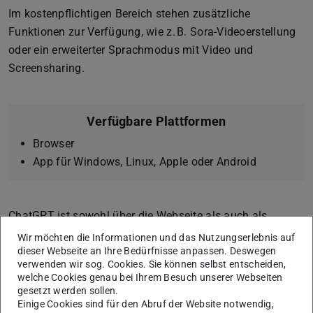
Im kostenpflichtigen Bereich stehen zusätzliche
Funktionen zur Verfügung, wie z. B. Sora-Videoerstellung
oder ein erweiterter Sprachmodus mit Video und
Screensharing.
Verfügbare Plattformen
Browser
App für Windows, Linux, Apple oder Android
ChatGPT ist sowohl über die Webseite als auch als
Anwendung für Windows, macOS, iOS und Android
Wir möchten die Informationen und das Nutzungserlebnis auf
dieser Webseite an Ihre Bedürfnisse anpassen. Deswegen
verfügbar. Der Funktionsumfang der einzelnen Versionen
verwenden wir sog. Cookies. Sie können selbst entscheiden,
ist identisch. Zu beachten ist jedoch, dass zur Nutzung
welche Cookies genau bei Ihrem Besuch unserer Webseiten
der App auf macOS ein System mit macOS 14 oder höher
gesetzt werden sollen.
Einige Cookies sind für den Abruf der Website notwendig,
sowie Apple Silicon (M1 oder besser) erforderlich ist.