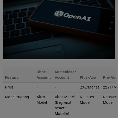
Ohne
Kostenloser
Feature
Account
Account
Plus-Abo
Pro-Abo
Preis
-
-
23€/Monat
229€/M
Modellzugang
Altes
Altes Model
Neustes
Neustes
Model
(Begrenzt
Model
Model
neuere
Modelle)