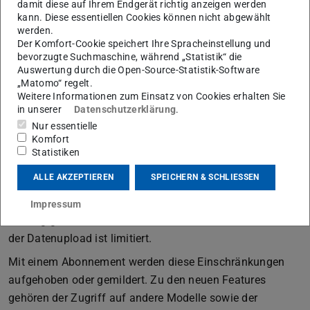
damit diese auf Ihrem Endgerät richtig anzeigen werden
ChatGPT ist ein Freemium-Modell und kann ohne
kann. Diese essentiellen Cookies können nicht abgewählt
werden.
Abonnement sowie ohne Account umfassend genutzt
Der Komfort-Cookie speichert Ihre Spracheinstellung und
werden. Im Folgenden werden die kostenlosen Funktionen
bevorzugte Suchmaschine, während „Statistik“ die
Auswertung durch die Open-Source-Statistik-Software
erläutert.
„Matomo“ regelt.
Es ist möglich, ChatGPT kostenlos und ohne Anmeldung
Weitere Informationen zum Einsatz von Cookies erhalten Sie
in unserer
Datenschutzerklärung
.
im Browser oder als App zu verwenden. Ohne Anmeldung
Nur essentielle
werden jedoch die Chats nicht gespeichert, es können
Komfort
keine eigenen GPTs erstellt und keine Bilder generiert
Statistiken
werden. Der Zugang zu Custom GPTs und neueren GPT-
ALLE AKZEPTIEREN
SPEICHERN & SCHLIESSEN
Modellen ist begrenzt und es können nur eingeschränkt
viele Prompts erstellt werden. Zudem ist die Anzahl der
Impressum
am Tag generierbaren Bilder auf zwei beschränkt. Auch
der Datenupload ist limitiert.
Mit einem Abonnement werden diese Einschränkungen
aufgehoben oder gemildert. Zu den neuen Features
gehören der Zugriff auf andere Modelle sowie der