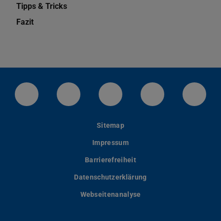
Tipps & Tricks
Fazit
LinkedIn-Seite der TU Darmstadt
Instagram-Kanal der TU Darmstad
Bluesky-Kanal der TU D
Facebook-Seite
YouTu
Sitemap
Impressum
Barrierefreiheit
Datenschutzerklärung
Webseitenanalyse