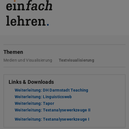
Themen
Medien und Visualisierung
Textvisualisierung
Links & Downloads
Weiterleitung: DH Darmstadt Teaching
Weiterleitung: Linguisticsweb
Weiterleitung: Tapor
Weiterleitung: Textanalysewerkzeuge II
Weiterleitung: Textanalysewerkzeuge I
(PDF-Datei)
(wird in neuem Tab g