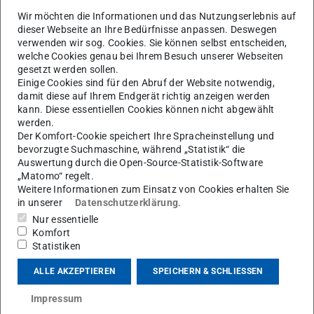
Tools
genannt werden.
Wir möchten die Informationen und das Nutzungserlebnis auf
dieser Webseite an Ihre Bedürfnisse anpassen. Deswegen
verwenden wir sog. Cookies. Sie können selbst entscheiden,
Textvisualisierung mit dem Voyant-
welche Cookies genau bei Ihrem Besuch unserer Webseiten
Toolset
gesetzt werden sollen.
Einige Cookies sind für den Abruf der Website notwendig,
damit diese auf Ihrem Endgerät richtig anzeigen werden
Entwickelt wurde das Voyant-Toolset für den Einsatz
kann. Diese essentiellen Cookies können nicht abgewählt
innerhalb der Digital Humanities (DH) von Stefan Sinclair
werden.
und Geoffrey Rockwell (University of Alberta). Das
Der Komfort-Cookie speichert Ihre Spracheinstellung und
bevorzugte Suchmaschine, während „Statistik“ die
Toolset dient der Visualisierung sprachwissenschaftlicher
Auswertung durch die Open-Source-Statistik-Software
Analysen und findet seinen
Einsatz im
„Matomo“ regelt.
Weitere Informationen zum Einsatz von Cookies erhalten Sie
wissenschaftlichen Kontext
(PDF-Datei)
(wird in neuem Tab geöffnet)
. Ausgestattet mit einer
in unserer
Datenschutzerklärung
.
intuitiven und ansprechenden Benutzeroberfläche
ist eine
Nur essentielle
Bedienung auch ohne informatische Vorkenntnisse der
Komfort
Nutzenden sehr gut möglich.
Statistiken
Das Toolset kann online direkt im Browser (
ALLE AKZEPTIEREN
SPEICHERN & SCHLIESSEN
www.voyanttools.org
) gestartet werden. Der/die NutzerIn
Impressum
muss lediglich den entsprechenden Ausgangstext in