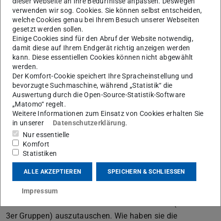
dieser Webseite an Ihre Bedürfnisse anpassen. Deswegen
verwenden wir sog. Cookies. Sie können selbst entscheiden,
Wunsch von Personen, die das Video nicht sehen
welche Cookies genau bei Ihrem Besuch unserer Webseiten
möchten.
gesetzt werden sollen.
Einige Cookies sind für den Abruf der Website notwendig,
Phase 1 – Think
damit diese auf Ihrem Endgerät richtig anzeigen werden
Als Arbeitsauftrag fordern Sie die Studierenden auf, das
kann. Diese essentiellen Cookies können nicht abgewählt
Video anzuschauen und die Situationen im Video zu
werden.
Der Komfort-Cookie speichert Ihre Spracheinstellung und
analysieren. Die Studierenden sollen ihre Analyse
bevorzugte Suchmaschine, während „Statistik“ die
zunächst nur für sich selbst aufschreiben. Geben Sie ca.
Auswertung durch die Open-Source-Statistik-Software
„Matomo“ regelt.
10 Minuten Zeit dafür. Erleichtern Sie ggf. die Analyse mit
Weitere Informationen zum Einsatz von Cookies erhalten Sie
Leitfragen:
in unserer
Datenschutzerklärung
.
Was passiert im Detail?
Nur essentielle
Komfort
Achten Sie besonders auf alle beteiligten Personen,
Statistiken
deren Handlungsweisen und deren Ausdrücke.
ALLE AKZEPTIEREN
SPEICHERN & SCHLIESSEN
Phase 2 – Pair
Für die nächste Phase haben die Studierenden 10
Impressum
Minuten Zeit sich mit ihren Sitznachbar*innen (2er oder
3er Gruppen) auszutauschen. Wie haben sie die