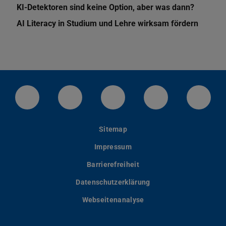
KI-Detektoren sind keine Option, aber was dann?
AI Literacy in Studium und Lehre wirksam fördern
LinkedIn-Seite der TU Darmstadt
Instagram-Kanal der TU Darmstad
Bluesky-Kanal der TU D
Facebook-Seite
YouTu
Sitemap
Impressum
Barrierefreiheit
Datenschutzerklärung
Webseitenanalyse