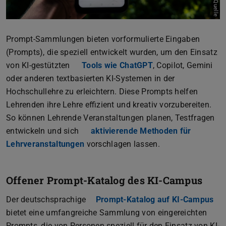
Quelle
Prompt-Sammlungen bieten vorformulierte Eingaben
(Prompts), die speziell entwickelt wurden, um den Einsatz
von KI-gestützten
Tools wie ChatGPT
, Copilot, Gemini
oder anderen textbasierten KI-Systemen in der
Hochschullehre zu erleichtern. Diese Prompts helfen
Lehrenden ihre Lehre effizient und kreativ vorzubereiten.
So können Lehrende Veranstaltungen planen, Testfragen
entwickeln und sich
aktivierende Methoden für
Lehrveranstaltungen
vorschlagen lassen.
Offener Prompt-Katalog des KI-Campus
Der deutschsprachige
Prompt-Katalog auf KI-Campus
(wi
bietet eine umfangreiche Sammlung von eingereichten
Prompts, die von Personen speziell für den Einsatz von KI-