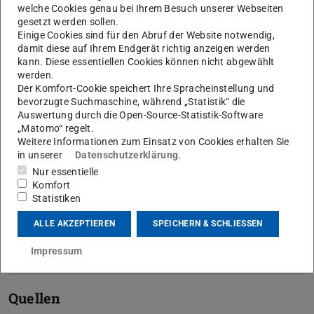
welche Cookies genau bei Ihrem Besuch unserer Webseiten
formuliert?
gesetzt werden sollen.
Einige Cookies sind für den Abruf der Website notwendig,
damit diese auf Ihrem Endgerät richtig anzeigen werden
Lehrziele beinhalten eine
kann. Diese essentiellen Cookies können nicht abgewählt
werden.
Verhaltens- und eine
Der Komfort-Cookie speichert Ihre Spracheinstellung und
Inhaltskomponente
bevorzugte Suchmaschine, während „Statistik“ die
Auswertung durch die Open-Source-Statistik-Software
„Matomo“ regelt.
Weitere Informationen zum Einsatz von Cookies erhalten Sie
Was sind typische Fehler beim
in unserer
Datenschutzerklärung
.
Formulieren von Lehrzielen auf
Nur essentielle
Modul-/Veranstaltungsebene?
Komfort
Statistiken
ALLE AKZEPTIEREN
SPEICHERN & SCHLIESSEN
Wie lassen sich Kriterien für gute
Lehrziele zusammenfassen?
Impressum
Quellen