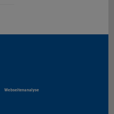
Darmstadt
r TU Darmstadt
Seite der TU Darmstadt
Tube-Kanal der TU Darmstadt
Webseitenanalyse