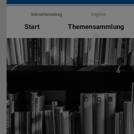
Menü
überspringen
Schnelleinstieg
English
Start
Themensammlung