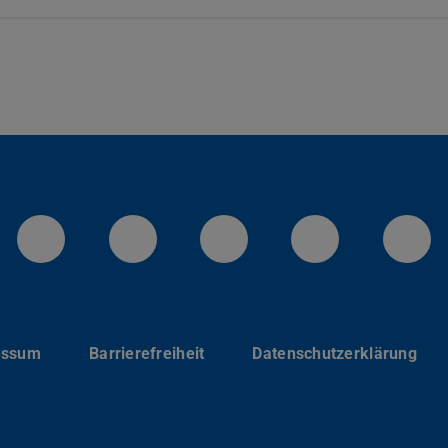
LinkedIn-Seite der TU Darmstadt
Instagram-Kanal der TU 
Bluesky-Kanal de
Facebook-
You
essum
Barrierefreiheit
Datenschutzerklärung