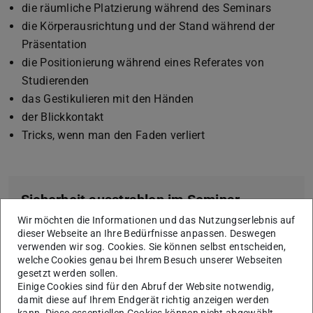
die räumliche Platzierung während des Seminars
die Körperausrichtung und der Stand während der
Präsentation
die Positionierung während eines Referates von
Studierenden
das Gestikulieren mit den Händen
der Blickkontakt
Tricks, wenn man den Faden verliert
Sicherheit ausstrahlen im Seminar
Wir möchten die Informationen und das Nutzungserlebnis auf
Schauen Sie sich das Video zu Sicherheit ausstrahlen im
dieser Webseite an Ihre Bedürfnisse anpassen. Deswegen
Seminar an.
verwenden wir sog. Cookies. Sie können selbst entscheiden,
welche Cookies genau bei Ihrem Besuch unserer Webseiten
gesetzt werden sollen.
Einige Cookies sind für den Abruf der Website notwendig,
damit diese auf Ihrem Endgerät richtig anzeigen werden
kann. Diese essentiellen Cookies können nicht abgewählt