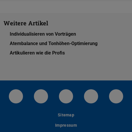
Weitere Artikel
Individualisieren von Vorträgen
Atembalance und Tonhöhen-Optimierung
Artikulieren wie die Profis
LinkedIn-Seite der TU Darmstadt
Instagram-Kanal der TU Darmstad
Bluesky-Kanal der TU D
Facebook-Seite
YouTu
Sitemap
Impressum