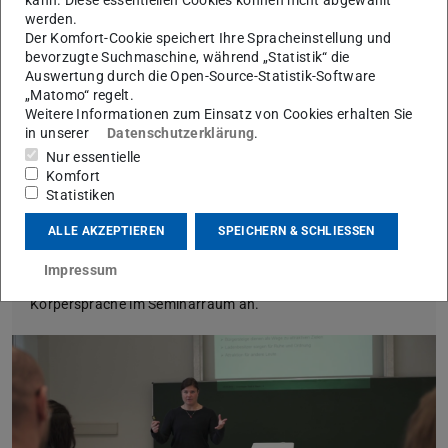
werden.
Der Komfort-Cookie speichert Ihre Spracheinstellung und
bevorzugte Suchmaschine, während „Statistik“ die
Auswertung durch die Open-Source-Statistik-Software
„Matomo“ regelt.
Weitere Informationen zum Einsatz von Cookies erhalten Sie
in unserer
Datenschutzerklärung
.
Nur essentielle
Komfort
Statistiken
Professionelle Körpersprache im
ALLE AKZEPTIEREN
SPEICHERN & SCHLIESSEN
Seminarraum
Impressum
Schauen Sie sich das Video zu professioneller
Körpersprache im Seminarraum an.