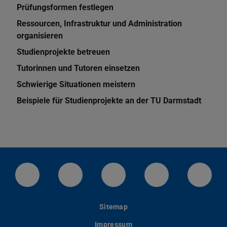
Prüfungsformen festlegen
Ressourcen, Infrastruktur und Administration
organisieren
Studienprojekte betreuen
Tutorinnen und Tutoren einsetzen
Schwierige Situationen meistern
Beispiele für Studienprojekte an der TU Darmstadt
LinkedIn-Seite der TU Darmstadt
Instagram-Kanal der TU Darmstad
Bluesky-Kanal der TU D
Facebook-Seite
YouTu
Sitemap
Impressum