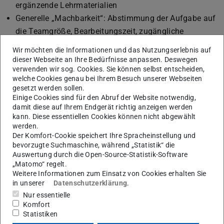
ergänzende Lehrmaterialien
Generelle „Machbarkeit“: Abstimmung der Aufgabe auf
die Teamgröße, Bearbeitungszeit, zugängliche
Materialien, Werkzeuge und Experten
Wir möchten die Informationen und das Nutzungserlebnis auf
dieser Webseite an Ihre Bedürfnisse anpassen. Deswegen
verwenden wir sog. Cookies. Sie können selbst entscheiden,
Aufgabenskript
welche Cookies genau bei Ihrem Besuch unserer Webseiten
gesetzt werden sollen.
Einige Cookies sind für den Abruf der Website notwendig,
Die oben genannten Elemente können in einem
damit diese auf Ihrem Endgerät richtig anzeigen werden
Aufgabenskript beispielsweise in ein zielbasiertes
kann. Diese essentiellen Cookies können nicht abgewählt
Szenario verpackt werden (
Dirsch-Weigand & Hampe
werden.
Der Komfort-Cookie speichert Ihre Spracheinstellung und
2018, S. 53-62
;
Reinmann 2015, S. 83
). Dieses Szenario
bevorzugte Suchmaschine, während „Statistik“ die
gibt zunächst mit einer realitätsnahen Geschichte oder
Auswertung durch die Open-Source-Statistik-Software
Situationsbeschreibung einen thematischen Kontext vor
„Matomo“ regelt.
Weitere Informationen zum Einsatz von Cookies erhalten Sie
(der sogar durch eine Exkursion in einem Unternehmen,
in unserer
Datenschutzerklärung
.
einer Forschungseinrichtung oder anderen Einrichtungen
Nur essentielle
real erlebbar gemacht werden kann). In diese Geschichte
Komfort
Statistiken
ist ein möglichst spannender und interessanter Auftrag